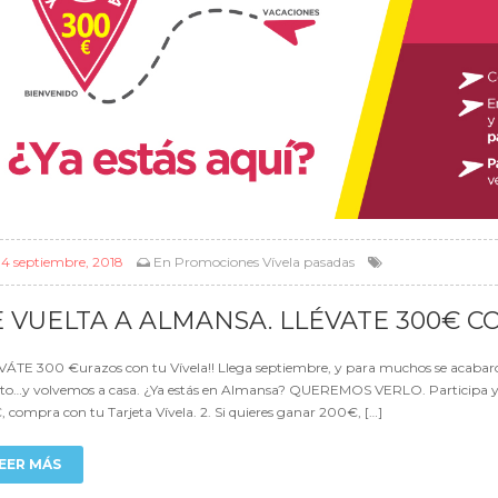
l
4 septiembre, 2018
En
Promociones Vívela pasadas
 VUELTA A ALMANSA. LLÉVATE 300€ C
VÁTE 300 €urazos con tu Vívela!! Llega septiembre, y para muchos se acabaron l
ito…y volvemos a casa. ¿Ya estás en Almansa? QUEREMOS VERLO. Participa ya si
 compra con tu Tarjeta Vívela. 2. Si quieres ganar 200€, […]
EER MÁS