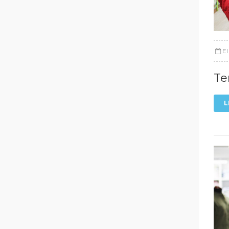
E
Te
L