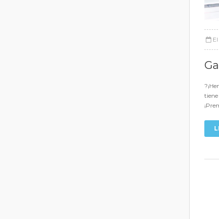
E
Ga
?¡Hem
tiene
¡Prem
L