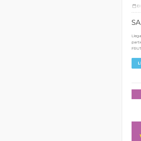
E
SA
Llega
part
FRUT
L