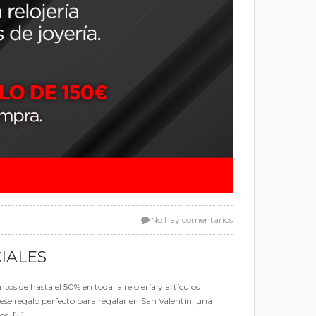
No hay comentarios
IALES
s de hasta el 50% en toda la relojería y artículos
r ese regalo perfecto para regalar en San Valentín, una
s, […]