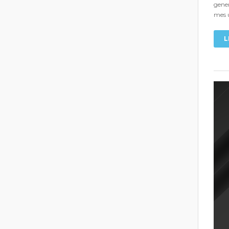
gener
mes 
L