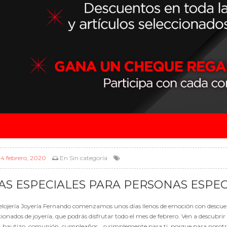
l
4 febrero, 2020
En
Sin categoría
AS ESPECIALES PARA PERSONAS ESPEC
lojería Joyería Fernando comenzamos unos días llenos de emoción con descuento
cionados de joyería, que podrás disfrutar todo el mes de febrero. Ven a descubri
, bautizo, comunión, cumpleaños… o simplemente para ti, porque para nosotro