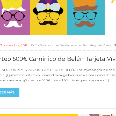
l
3 noviembre, 2019
En
Promociones Vívela pasadas
Sin categoría
Vivela
rteo 500€ Caminico de Belén Tarjeta Vív
IENEN LOS REYES MAGOS…CAMINICO DE BELÉN. Los Reyes Magos inician su lar
er. ¿Quieres convertirte en uno de ellos cargado de euros? Cada viernes de est
 de la semana. ¡¡¡Sorteamos 500€urazos!!! Sólo tienes que comprar en […]
EER MÁS