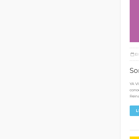
E
So
YA V
conoc
Reina
L