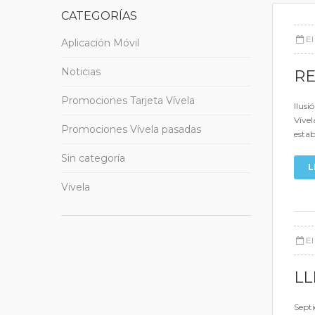
CATEGORÍAS
E
Aplicación Móvil
Noticias
RE
Promociones Tarjeta Vívela
Ilusi
Vível
Promociones Vívela pasadas
estab
Sin categoría
L
Vivela
E
LL
Septi