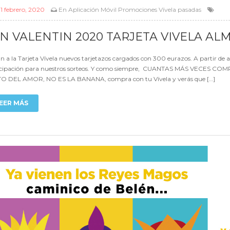
l
1 febrero, 2020
En
Aplicación Móvil
Promociones Vívela pasadas
N VALENTIN 2020 TARJETA VIVELA AL
n a la Tarjeta Vívela nuevos tarjetazos cargados con 300 eurazos. A partir de 
icipación para nuestros sorteos. Y como siempre, CUANTAS MÁS VECES 
O DEL AMOR, NO ES LA BANANA, compra con tu Vívela y verás que […]
EER MÁS