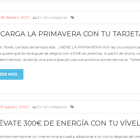
l
28 febrero, 2021
En
Sin categoría
CARGA LA PRIMAVERA CON TU TARJET
ón, flores, cambio de temporada… ¡VIENE LA PRIMAVERA! Por las circunstancias,
a quiere que te recargues de alegría con 400€ en premios. A partir de ahora, 
lecimientos, recibirás una participación para el próximo sorteo semanal. Tienes
EER MÁS
l
31 agosto, 2020
En
Sin categoría
ÉVATE 300€ DE ENERGÍA CON TU VÍVE
embre siempre es un mes en el que cuesta adaptarse a la rutina después del ve