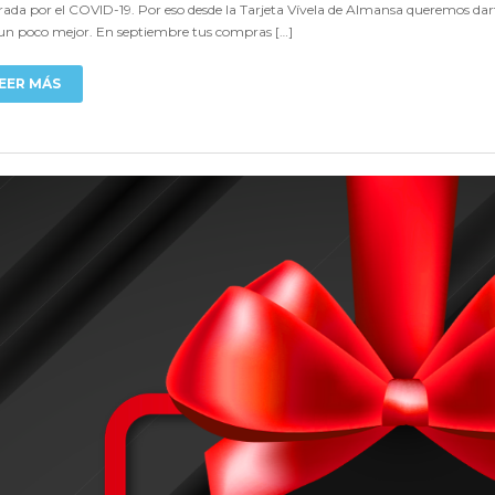
ada por el COVID-19. Por eso desde la Tarjeta Vívela de Almansa queremos d
un poco mejor. En septiembre tus compras […]
EER MÁS